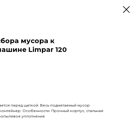
сбора мусора к
ашине Limpar 120
вается перед щеткой. Весь подметаемый мусор
 контейнер. Особенности: Прочный корпус, стальная
ивопылевое уплотнение